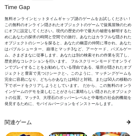
Time Gap
無料オンラインヒットタイムギャップ謎のゲームをお試しください！
この無料のオンライン隠されたオブジェクトのゲームで旋風冒険のため
にオフに設定してください。現代の歴史の中で最大の秘密を解明するた
めにあなたの探求の時間と空間での旅行。あなたはカラフルな隠された
オブジェクトのシーンを探ると、あなたの幽霊の仲間に導かれ、あなた
はバブルシューター、崩壊とマッチ3など、アーケード、パズルゲー
ム、さまざまなに従事します、あなたは別の検索それの作業を完了し、
歴史的なコレクションを行います。 フルスクリーンモードでオンライ
ンでプレイすることをお勧めしている理由である、場所が隠されたオブ
ジェクトと豊富で見つけシークと-。このように、マッチングゲームも
完全に容易になり、どちらかあなたは時計と対戦、または50人の移動の
下でボードをクリアしようとしています。 だから、この無料のオンラ
インゲームのデモを楽しむことがさらに素晴らしい隠されたオブジェク
トの位置、マッチ3、大理石のポッパーレベルと中毒性の社会的機能を
発見するために、モバイルバージョンをインストールします。
関連ゲーム