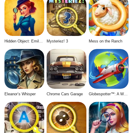
Hidden Object: Emily's Case
Mysteriez! 3
Mess on the Ranch
Eleanor’s Whisper
Chrome Cars Garage
Globespotter™: A World of Difference™