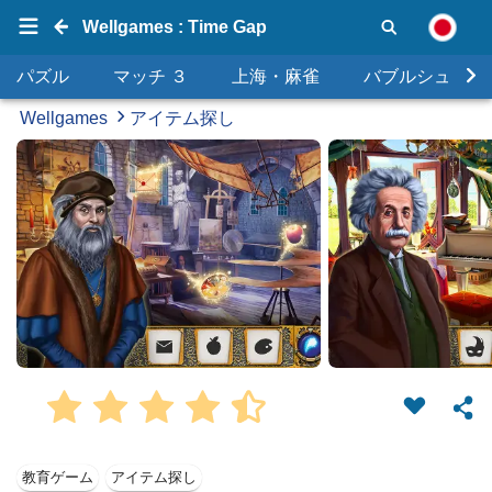
Wellgames : Time Gap
パズル
マッチ ３
上海・麻雀
バブルシュータ
Wellgames
アイテム探し
教育ゲーム
アイテム探し