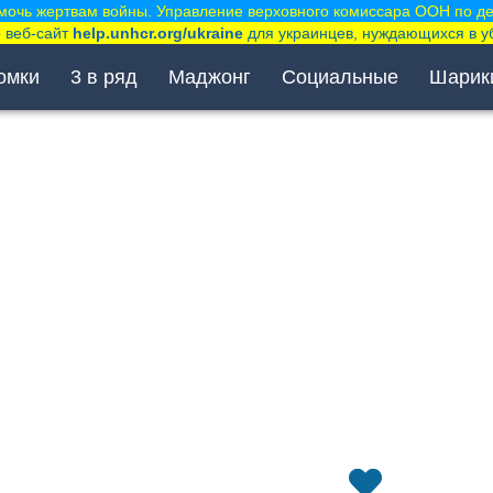
мочь жертвам войны. Управление верховного комиссара ООН по д
 веб-сайт
help.unhcr.org/ukraine
для украинцев, нуждающихся в у
омки
3 в ряд
Маджонг
Социальные
Шарик