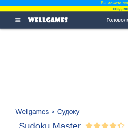
Вы можете по
создало
Головол
Wellgames
Судоку
Sudoku Master