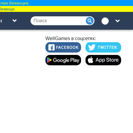
елам беженцев
бежище.
и
WellGames в соцсетях: