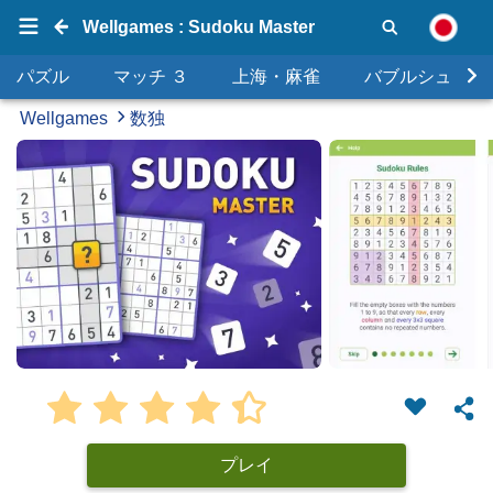
Wellgames : Sudoku Master
パズル
マッチ ３
上海・麻雀
バブルシュータ
Wellgames
数独
プレイ