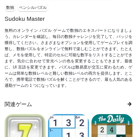
数独
ペンシルパズル
Sudoku Master
無料のオンライン パズル ゲームで数独のエキスパートになりましょ
う。カレンダーを確認し、毎日の数独チャレンジを完了して、バッジを
獲得してください。さまざまなオプションを使用してゲームプレイを調
整し、数独パズルをオンラインで無料で楽しむことができます。たとえ
ば、メモを使用して、特定のセルに可能な数字をリストすることができ
ます。気分に合わせて蛍光ペンの色を変更することもできます。最後
に、UI 言語を変更できます。パズルは難易度が交互に変わるため、ゲ
ームは簡単な数独レベルと難しい数独レベルの両方を提供します。とこ
ろで、携帯電話で数独パズルを解くことができるので、最も人気のある
通勤ゲームの 1 つになっています。
関連ゲーム