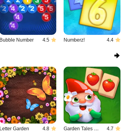
Bubble Number
4.5
Numberz!
4.4
Letter Garden
4.8
Garden Tales Mahjong
4.7