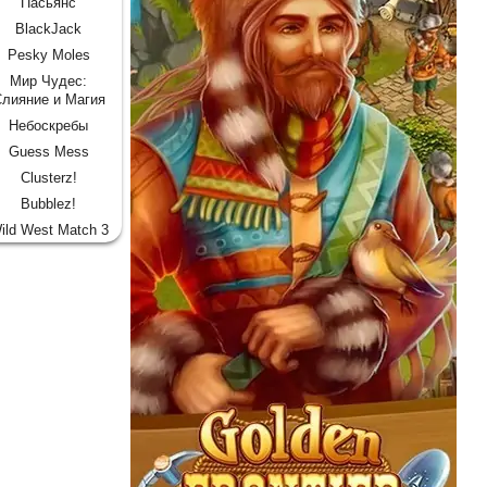
Пасьянс
BlackJack
Pesky Moles
Мир Чудес:
лияние и Магия
Небоскребы
Guess Mess
Clusterz!
Bubblez!
ild West Match 3