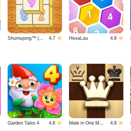
Shumujong™ (digitz mahjong)
4.7
HexaLau
4.8
Garden Tales 4
4.8
Mate in One Move
4.8