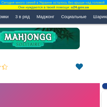
Сегодня много семей в Украине осталось без крыши над головой.
Они нуждаются в твоей помощи:
u24.gov.ua
омки
3 в ряд
Маджонг
Социальные
Шарик