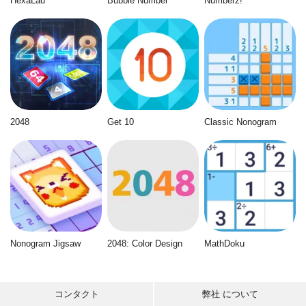
HexaLau
Bubble Number
Numberz!
2048
Get 10
Classic Nonogram
Nonogram Jigsaw
2048: Color Design
MathDoku
コンタクト
弊社 について