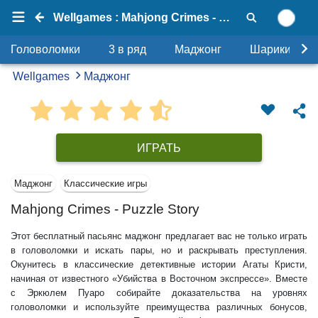
Wellgames : Mahjong Crimes - Puzzle Story
Головоломки
3 в ряд
Маджонг
Шарики
Wellgames
Маджонг
ИГРАТЬ
Маджонг
Классические игры
Mahjong Crimes - Puzzle Story
Этот бесплатный пасьянс маджонг предлагает вас не только играть
в головоломки и искать пары, но и раскрывать преступления.
Окунитесь в классические детективные истории Агаты Кристи,
начиная от известного «Убийства в Восточном экспрессе». Вместе
с Эркюлем Пуаро собирайте доказательства на уровнях
головоломки и используйте преимущества различных бонусов,