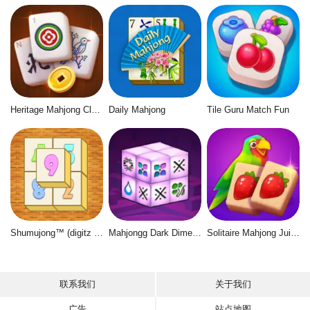
Heritage Mahjong Classic
Daily Mahjong
Tile Guru Match Fun
Shumujong™ (digitz mahjong)
Mahjongg Dark Dimensions
Solitaire Mahjong Juicy
联系我们
关于我们
广告
站点地图