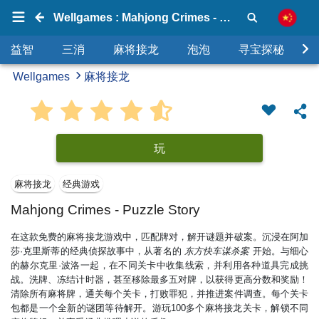
Wellgames : Mahjong Crimes - Puzzle Story
益智
三消
麻将接龙
泡泡
寻宝探秘
Wellgames
麻将接龙
玩
麻将接龙
经典游戏
Mahjong Crimes - Puzzle Story
在这款免费的麻将接龙游戏中，匹配牌对，解开谜题并破案。沉浸在阿加
莎·克里斯蒂的经典侦探故事中，从著名的
东方快车谋杀案
开始。与细心
的赫尔克里·波洛一起，在不同关卡中收集线索，并利用各种道具完成挑
战。洗牌、冻结计时器，甚至移除最多五对牌，以获得更高分数和奖励！
清除所有麻将牌，通关每个关卡，打败罪犯，并推进案件调查。每个关卡
包都是一个全新的谜团等待解开。游玩100多个麻将接龙关卡，解锁不同