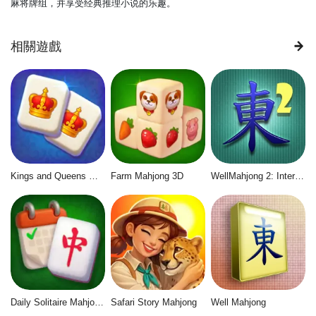
麻将牌组，并享受经典推理小说的乐趣。
相關遊戲
Kings and Queens Mahjong
Farm Mahjong 3D
WellMahjong 2: Internet Community
Daily Solitaire Mahjong Classic
Safari Story Mahjong
Well Mahjong