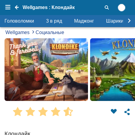
Wellgames : Клондайк
Головоломки
3 в ряд
Маджонг
Шарики
Wellgames
Социальные
Клондайк