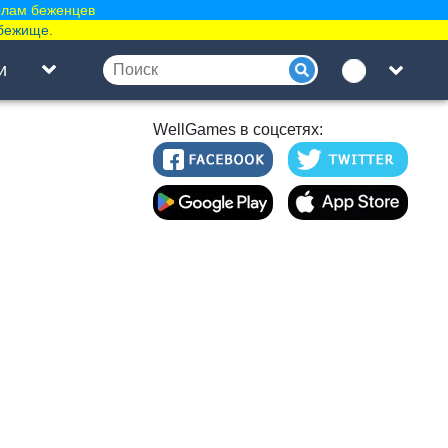
елам беженцев
бежище.
и
WellGames в соцсетях: