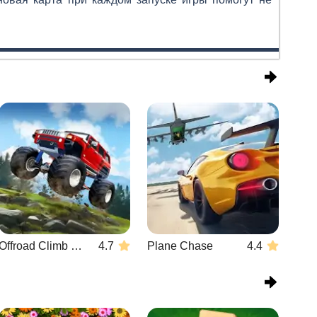
Offroad Climb 4x4
4.7
Plane Chase
4.4