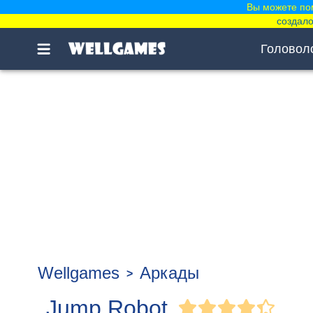
Вы можете по
создало
Головол
Wellgames
Аркады
Jump Robot