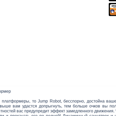
формер
 платформеры, то Jump Robot, бесспорно, достойна ваше
 выше вам удастся допрыгнуть, тем больше очков вы полу
ностей вас предупредит эффект замедленного движения. Ч
и и прокачать его по полной! Динамичный саундтрек и 