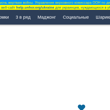
мочь жертвам войны. Управление верховного комиссара ООН по д
 веб-сайт
help.unhcr.org/ukraine
для украинцев, нуждающихся в у
омки
3 в ряд
Маджонг
Социальные
Шарик