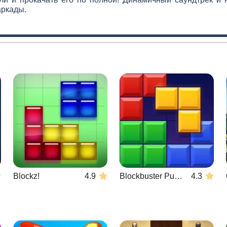
аркады.
Blockz!
4.9
Blockbuster Puzzle
4.3