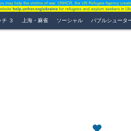
ou may help the victims of war. UNHCR, the UN Refugee Agency creat
website
help.unhcr.org/ukraine
for refugees and asylum seekers in Uk
ッチ ３
上海・麻雀
ソーシャル
バブルシュータ