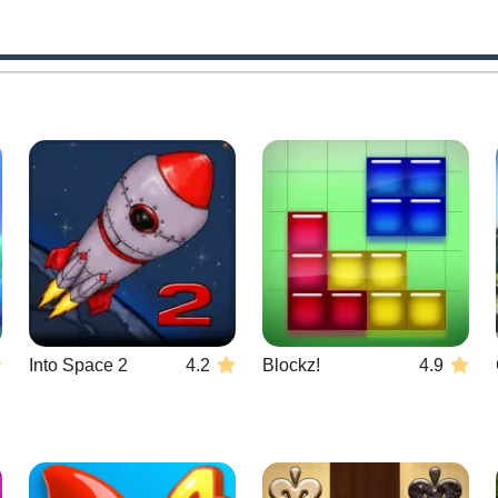
Into Space 2
4.2
Blockz!
4.9