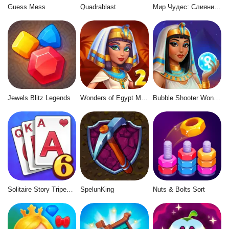
Guess Mess
Quadrablast
Мир Чудес: Слияние и Магия
Jewels Blitz Legends
Wonders of Egypt Match 2
Bubble Shooter Wonders of Egypt
Solitaire Story Tripeaks 6
SpelunKing
Nuts & Bolts Sort