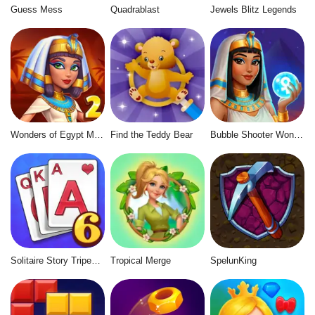
Guess Mess
Quadrablast
Jewels Blitz Legends
Wonders of Egypt Match 2
Find the Teddy Bear
Bubble Shooter Wonders of Egypt
Solitaire Story Tripeaks 6
Tropical Merge
SpelunKing