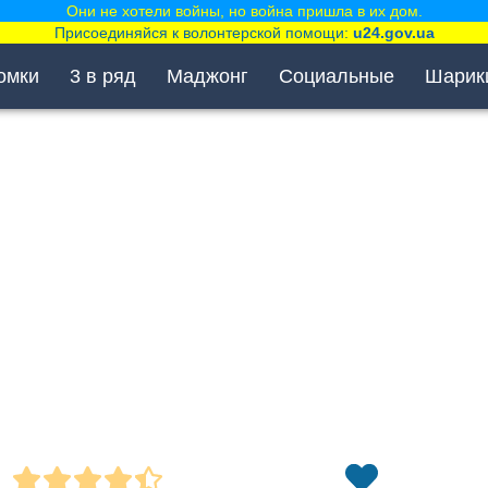
Они не хотели войны, но война пришла в их дом.
Присоединяйся к волонтерской помощи:
u24.gov.ua
омки
3 в ряд
Маджонг
Социальные
Шарик