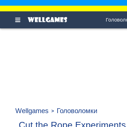
Головол
Wellgames
Головоломки
Cut the Rope Experiments