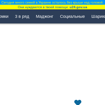
Сегодня много семей в Украине осталось без крыши над головой.
Они нуждаются в твоей помощи:
u24.gov.ua
омки
3 в ряд
Маджонг
Социальные
Шарик