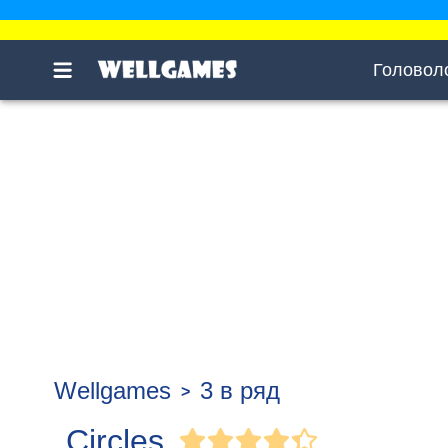
Головол
Wellgames
3 в ряд
Circles