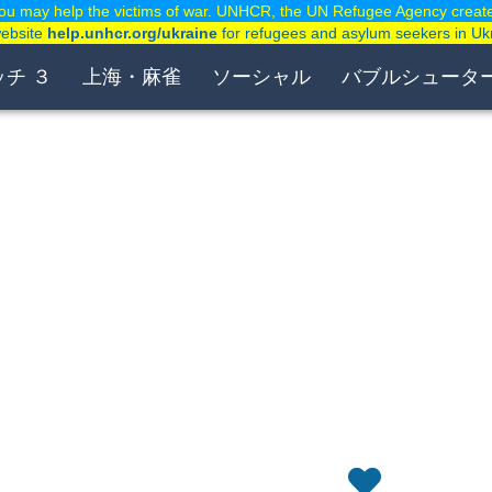
ou may help the victims of war. UNHCR, the UN Refugee Agency creat
website
help.unhcr.org/ukraine
for refugees and asylum seekers in Uk
ッチ ３
上海・麻雀
ソーシャル
バブルシュータ