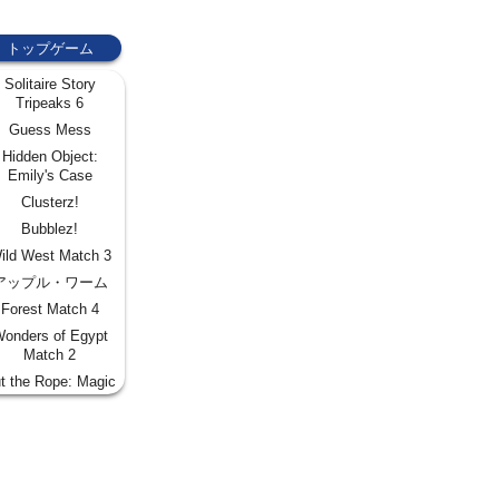
トップゲーム
Solitaire Story
Tripeaks 6
Guess Mess
Hidden Object:
Emily's Case
Clusterz!
Bubblez!
ild West Match 3
アップル・ワーム
Forest Match 4
onders of Egypt
Match 2
t the Rope: Magic