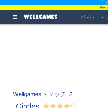
Y
the 
パズル
マ
Wellgames
マッチ ３
Circles