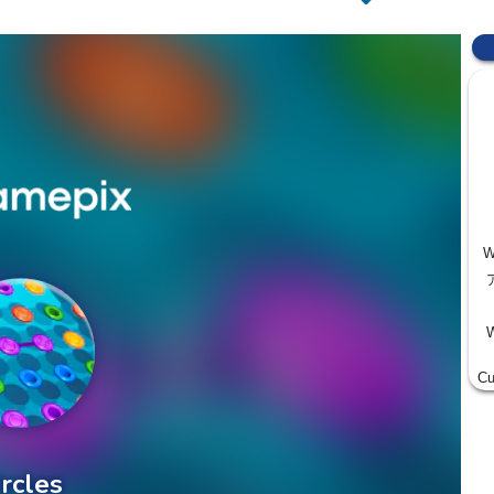
W
W
Cu