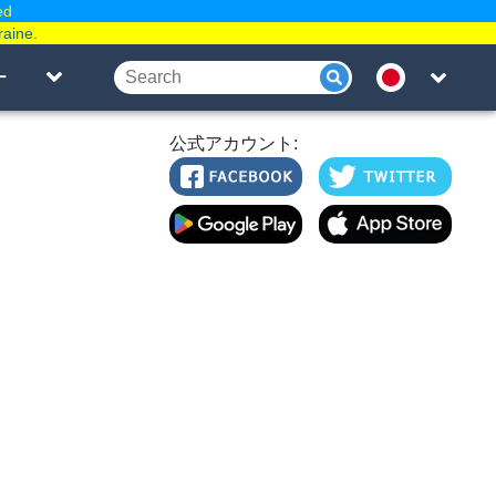
ed
raine.
ー
公式アカウント: