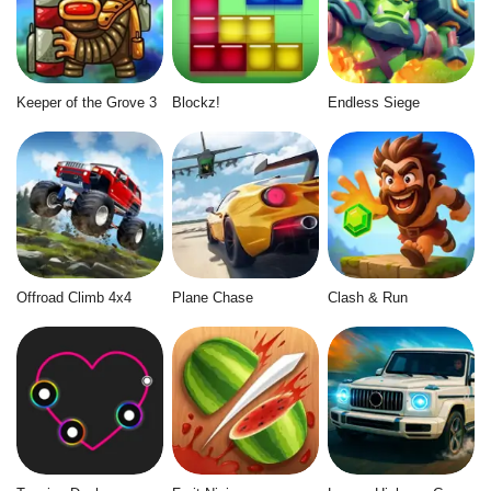
Keeper of the Grove 3
Blockz!
Endless Siege
Offroad Climb 4x4
Plane Chase
Clash & Run