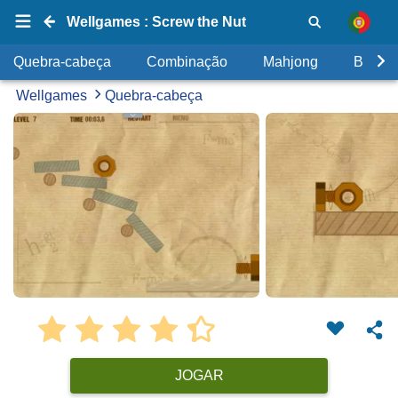
Wellgames : Screw the Nut
Quebra-cabeça
Combinação
Mahjong
Bolhas
Wellgames
Quebra-cabeça
JOGAR