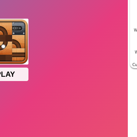
W
W
Cu