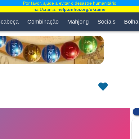
Por favor, ajude a evitar o desastre humanitário
na Ucrânia:
help.unhcr.org/ukraine
-cabeça
Combinação
Mahjong
Sociais
Bolha