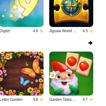
Digitz!
4.8
Jigsaw World Challenge
4.5
Letter Garden
4.8
Garden Tales Mahjong
4.7