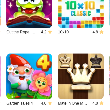
Cut the Rope: Magic
4.2
10x10
4.8
Garden Tales 4
4.8
Mate in One Move
4.8