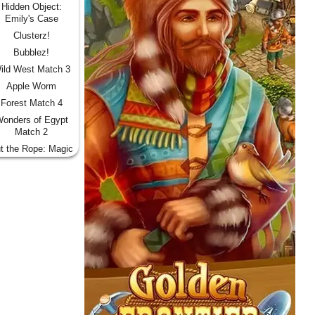
Hidden Object:
Emily's Case
Clusterz!
Bubblez!
ild West Match 3
Apple Worm
Forest Match 4
onders of Egypt
Match 2
t the Rope: Magic