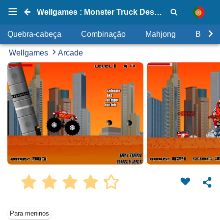
Wellgames : Monster Truck Destroyer
Quebra-cabeça
Combinação
Mahjong
Bolhas
Wellgames
Arcade
Para meninos