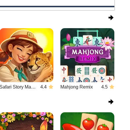
Safari Story Mahjong
4.4
Mahjong Remix
4.5