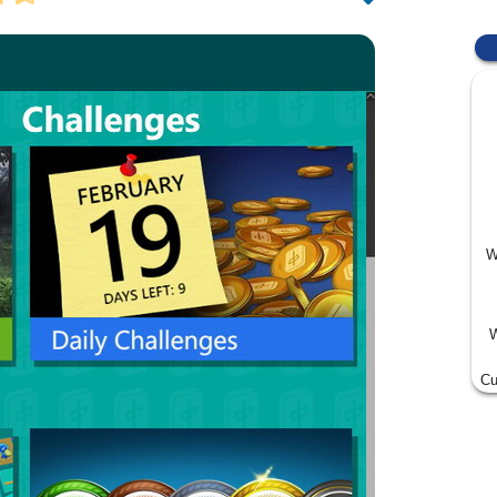
W
W
Cu