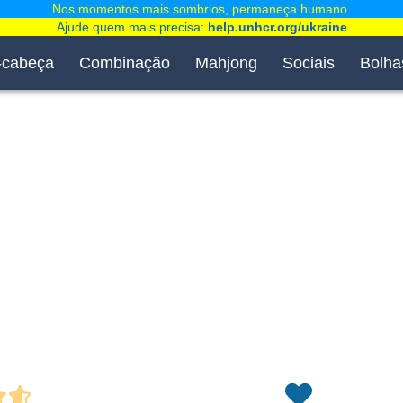
Nos momentos mais sombrios, permaneça humano.
Ajude quem mais precisa:
help.unhcr.org/ukraine
-cabeça
Combinação
Mahjong
Sociais
Bolha