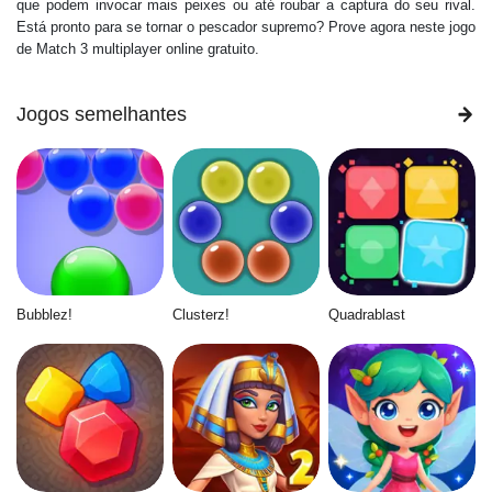
que podem invocar mais peixes ou até roubar a captura do seu rival.
Está pronto para se tornar o pescador supremo? Prove agora neste jogo
de Match 3 multiplayer online gratuito.
Jogos semelhantes
Bubblez!
Clusterz!
Quadrablast