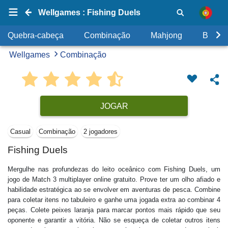
Wellgames : Fishing Duels
Quebra-cabeça
Combinação
Mahjong
Bolhas
Wellgames
Combinação
JOGAR
Casual
Combinação
2 jogadores
Fishing Duels
Mergulhe nas profundezas do leito oceânico com Fishing Duels, um
jogo de Match 3 multiplayer online gratuito. Prove ter um olho afiado e
habilidade estratégica ao se envolver em aventuras de pesca. Combine
para coletar itens no tabuleiro e ganhe uma jogada extra ao combinar 4
peças. Colete peixes laranja para marcar pontos mais rápido que seu
oponente e garantir a vitória. Não se esqueça de coletar outros itens