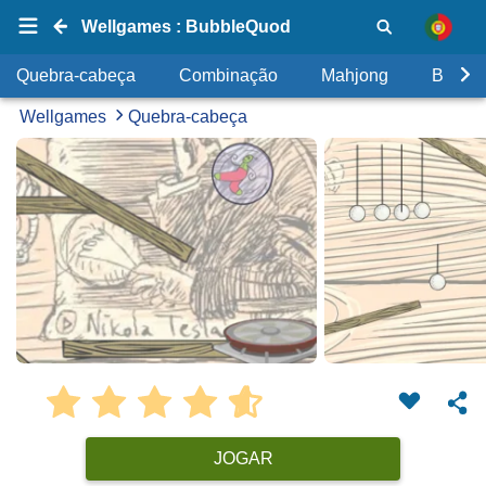
Wellgames : BubbleQuod
Quebra-cabeça
Combinação
Mahjong
Bolhas
Wellgames
Quebra-cabeça
JOGAR