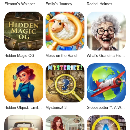
Eleanor’s Whisper
Emily's Journey
Rachel Holmes
Hidden Magic OG
Mess on the Ranch
What's Grandma Hiding
Hidden Object: Emily's Case
Mysteriez! 3
Globespotter™: A World of Difference™