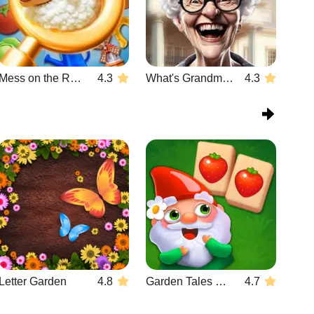
Mess on the Ranch
4.3
What's Grandma Hiding
4.3
Letter Garden
4.8
Garden Tales Mahjong
4.7