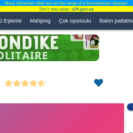
Many Ukrainian cities are on the verge of a humanitarian disaster.
Don't stay away:
u24.gov.ua
ü Eşleme
Mahjong
Çok oyunculu
Balon patlatm