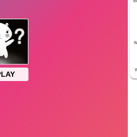
Bi
W
W