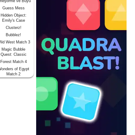
rleştirme ve Büyü
Guess Mess
Hidden Object:
Emily's Case
Clusterz!
Bubblez!
ild West Match 3
Magic Bubble
Quest: Classic
Forest Match 4
onders of Egypt
Match 2