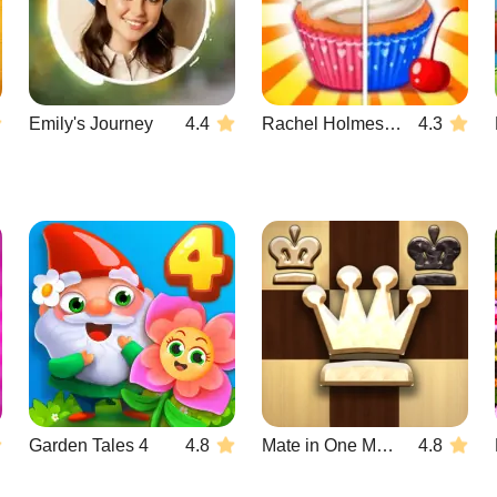
Emily's Journey
4.4
Rachel Holmes: farklılıkları
4.3
Garden Tales 4
4.8
Mate in One Move
4.8