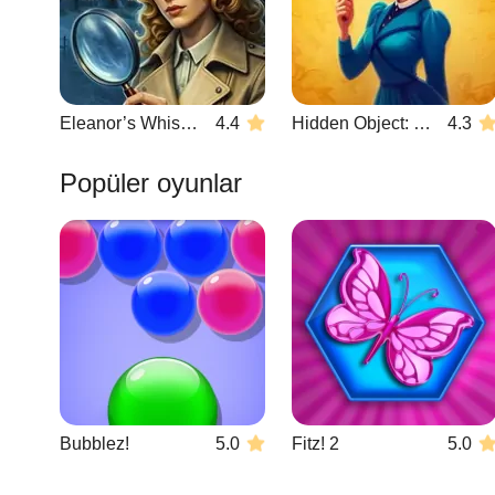
Eleanor’s Whisper
4.4
Hidden Object: Emily's Case
4.3
Popüler oyunlar
Bubblez!
5.0
Fitz! 2
5.0