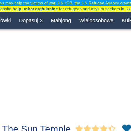
ou may help the victims of war. UNHCR, the UN Refugee Agency creat
website
help.unhcr.org/ukraine
for refugees and asylum seekers in Uk
łówki
Dopasuj 3
Mahjong
Wieloosobowe
Kulk
: The Sun Temple