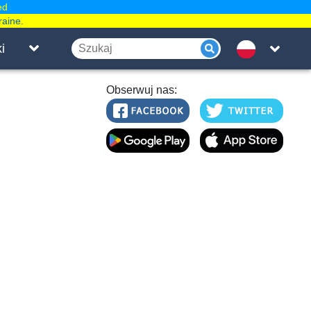
ed
raine.
i
Obserwuj nas: