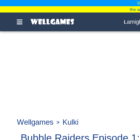
Y
the 
Łamig
Wellgames
Kulki
Bubble Raiders Episode 1