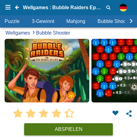
Wellgames : Bubble Raiders Episode 1: The Sun Temple
Puzzle
3-Gewinnt
Mahjong
Bubble Shooter
Wellgames
Bubble Shooter
ABSPIELEN