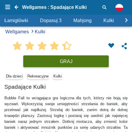
Wellgames : Spadające Kulki
Łamigłówki
Dopasuj 3
Mahjong
Kulki
Uk
Wellgames
Kulki
GRAJ
Dla dzieci
Rekreacyjne
Kulki
Spadające Kulki
Bubble Fall to wciągająca gra logiczna dla tych, którzy nie boją się
wyzwań. Wykorzystaj swoje umiejętności strzelania do baniek, aby
przetrwać jak najdłużej. Strzelaj do baniek, zanim dotrą do dolnej
krawędzi planszy. Zastosuj logikę i postaraj się uwolnić jak najwięcej
baniek naraz jednym strzałem. Dotknij miotacza, aby zmienić kolor
baniek i aktywować mnożnik punktów za serię udanych strzałów. Ta