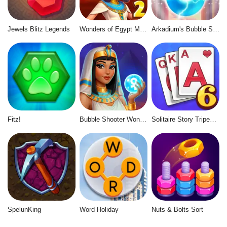
Jewels Blitz Legends
Wonders of Egypt Match 2
Arkadium's Bubble Shooter
Fitz!
Bubble Shooter Wonders of Egypt
Solitaire Story Tripeaks 6
SpelunKing
Word Holiday
Nuts & Bolts Sort