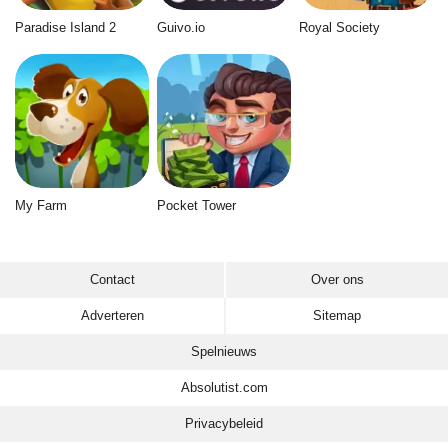
Paradise Island 2
Guivo.io
Royal Society
My Farm
Pocket Tower
Contact
Over ons
Adverteren
Sitemap
Spelnieuws
Absolutist.com
Privacybeleid