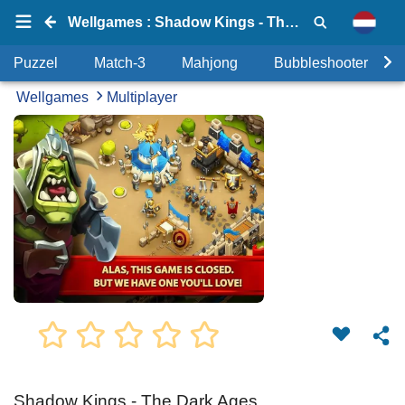
Wellgames : Shadow Kings - The Dark Ages
Puzzel
Match-3
Mahjong
Bubbleshooter
Wellgames
Multiplayer
Shadow Kings - The Dark Ages