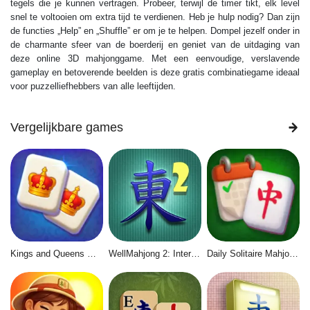
tegels die je kunnen vertragen. Probeer, terwijl de timer tikt, elk level
snel te voltooien om extra tijd te verdienen. Heb je hulp nodig? Dan zijn
de functies „Help” en „Shuffle” er om je te helpen. Dompel jezelf onder in
de charmante sfeer van de boerderij en geniet van de uitdaging van
deze online 3D mahjonggame. Met een eenvoudige, verslavende
gameplay en betoverende beelden is deze gratis combinatiegame ideaal
voor puzzelliefhebbers van alle leeftijden.
Vergelijkbare games
Kings and Queens Mahjong
WellMahjong 2: Internet Community
Daily Solitaire Mahjong Classic