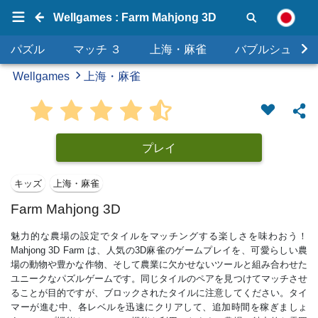
Wellgames : Farm Mahjong 3D
パズル
マッチ ３
上海・麻雀
バブルシュータ
Wellgames
上海・麻雀
プレイ
キッズ
上海・麻雀
Farm Mahjong 3D
魅力的な農場の設定でタイルをマッチングする楽しさを味わおう！
Mahjong 3D Farm は、人気の3D麻雀のゲームプレイを、可愛らしい農
場の動物や豊かな作物、そして農業に欠かせないツールと組み合わせた
ユニークなパズルゲームです。同じタイルのペアを見つけてマッチさせ
ることが目的ですが、ブロックされたタイルに注意してください。タイ
マーが進む中、各レベルを迅速にクリアして、追加時間を稼ぎましょ