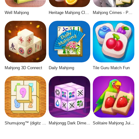
Well Mahjong
Heritage Mahjong Classic
Mahjong Crimes - Puzzle Story
Mahjong 3D Connect
Daily Mahjong
Tile Guru Match Fun
Shumujong™ (digitz mahjong)
Mahjongg Dark Dimensions
Solitaire Mahjong Juicy