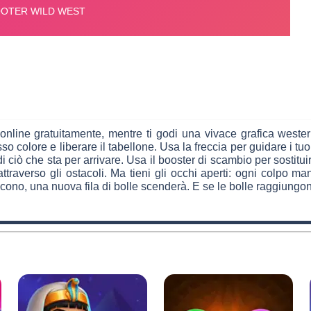
e online gratuitamente, mentre ti godi una vivace grafica weste
 colore e liberare il tabellone. Usa la freccia per guidare i tuoi 
di ciò che sta per arrivare. Usa il booster di scambio per sostitu
attraverso gli ostacoli. Ma tieni gli occhi aperti: ogni colpo
scono, una nuova fila di bolle scenderà. E se le bolle raggiungono