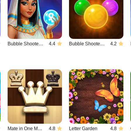
Bubble Shooter Wonders of Egypt
4.4
Bubble Shooter Temple Jewels
4.2
Mate in One Move
4.8
Letter Garden
4.8