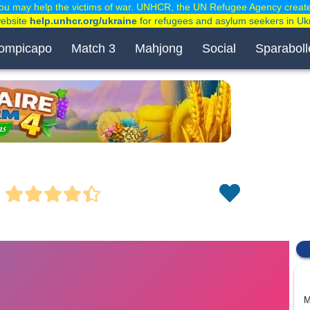
ou may help the victims of war. UNHCR, the UN Refugee Agency creat
website
help.unhcr.org/ukraine
for refugees and asylum seekers in Uk
ompicapo
Match 3
Mahjong
Social
Sparaboll
M