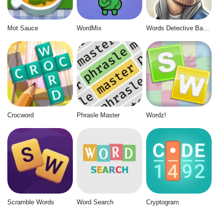
Mot Sauce
WordMix
Words Detective Bank Heist
Crocword
Phrasle Master
Wordz!
Scramble Words
Word Search
Cryptogram