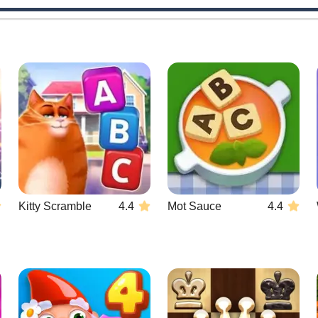
Kitty Scramble
4.4
Mot Sauce
4.4