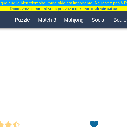
que que le bien triomphe, toute aide est importante. Ne restez pas à l'
Découvrez comment vous pouvez aider :
help-ukraine.dev
Puzzle
Match 3
Mahjong
Social
Boule