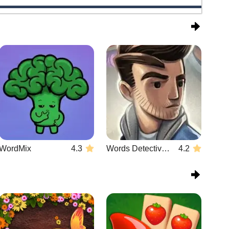
WordMix
4.3
Words Detective Bank Heist
4.2