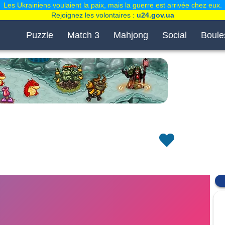
Les Ukrainiens voulaient la paix, mais la guerre est arrivée chez eux.
Rejoignez les volontaires :
u24.gov.ua
Puzzle
Match 3
Mahjong
Social
Boule