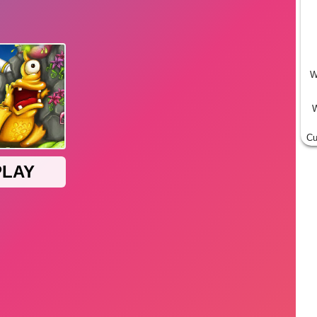
W
W
Cu