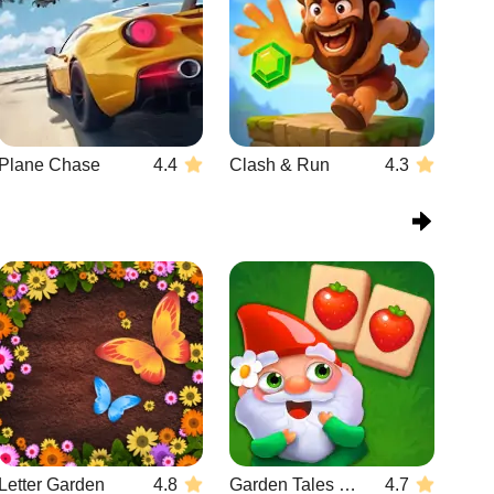
Plane Chase
4.4
Clash & Run
4.3
Letter Garden
4.8
Garden Tales Mahjong
4.7