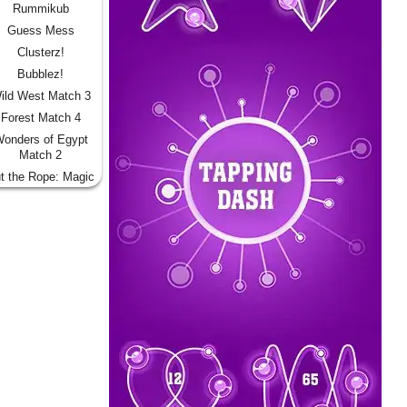
Rummikub
Guess Mess
Clusterz!
Bubblez!
ild West Match 3
Forest Match 4
onders of Egypt
Match 2
t the Rope: Magic