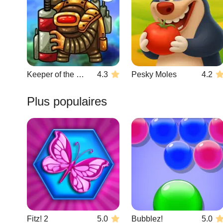
Keeper of the Grove 3
4.3
Pesky Moles
4.2
Plus populaires
Fitz! 2
5.0
Bubblez!
5.0