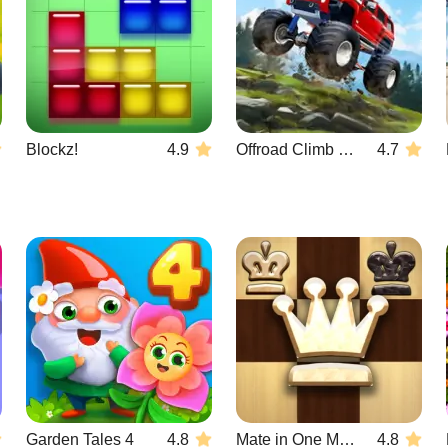
Blockz!
4.9
Offroad Climb 4x4
4.7
Garden Tales 4
4.8
Mate in One Move
4.8