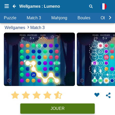
Wellgames : Lumeno
Puzzle
Match 3
Mahjong
Boules
Objets
Wellgames
Match 3
JOUER