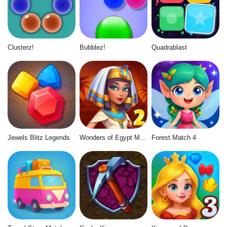
Clusterz!
Bubblez!
Quadrablast
Jewels Blitz Legends
Wonders of Egypt Match 2
Forest Match 4