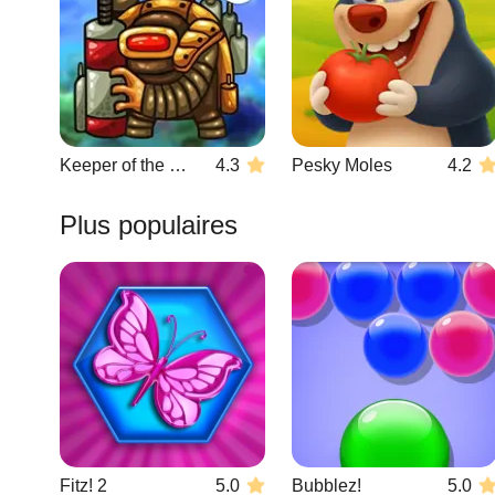
Keeper of the Grove 3
4.3
Pesky Moles
4.2
Plus populaires
Fitz! 2
5.0
Bubblez!
5.0