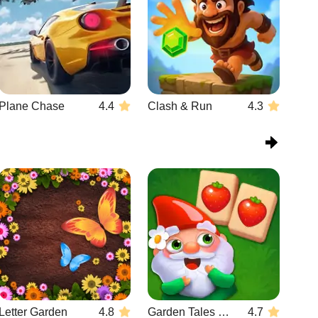
Plane Chase
4.4
Clash & Run
4.3
Letter Garden
4.8
Garden Tales Mahjong
4.7