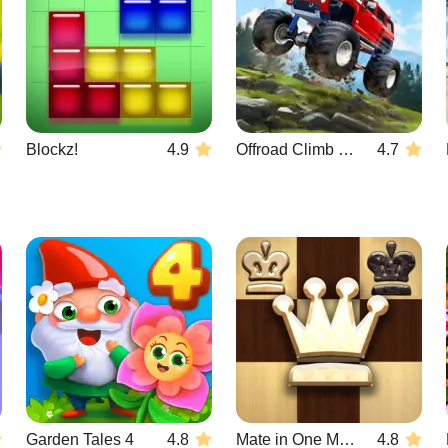
Blockz!
4.9
Offroad Climb 4x4
4.7
Garden Tales 4
4.8
Mate in One Move
4.8