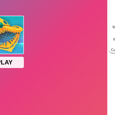
W
W
Cu