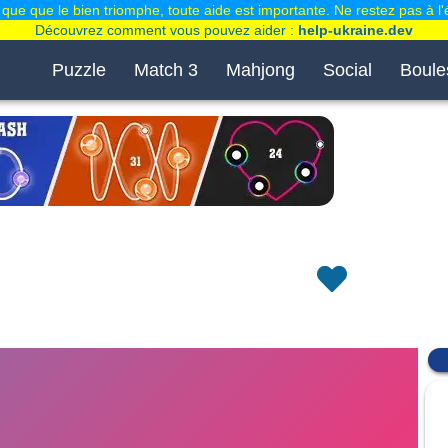
que que le bien triomphe, toute aide est importante. Ne restez pas à l'
Découvrez comment vous pouvez aider :
help-ukraine.dev
Puzzle
Match 3
Mahjong
Social
Boule