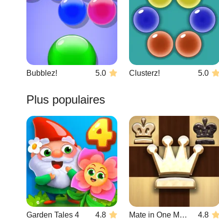
Bubblez!
5.0
Clusterz!
5.0
Plus populaires
Garden Tales 4
4.8
Mate in One Move
4.8