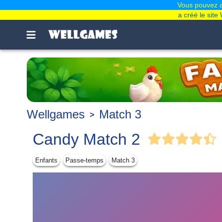
Vous pouvez ai
a créé le sit
Wellgames
Match 3
Candy Match 2
Enfants
Passe-temps
Match 3