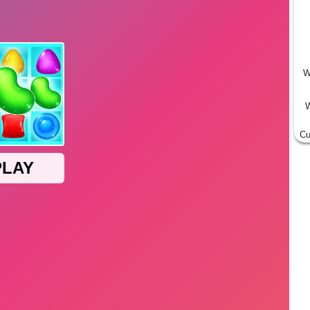
W
W
Cu