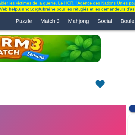
der les victimes de la guerre. Le HCR, l'Agence des Nations Unies pou
e Web
help.unhcr.org/ukraine
pour les réfugiés et les demandeurs d'asi
Puzzle
Match 3
Mahjong
Social
Boule