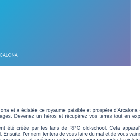
alona et a éclatée ce royaume paisible et prospère d'Arcalona
illages. Devenez un héros et récupérez vos terres tout en exp
nt été créée par les fans de RPG old-school. Cela apparaît p
al. Ensuite, l'ennemi tentera de vous faire du mal et de vous vai
s ressources et améliorez votre armée pour remporter la victoir