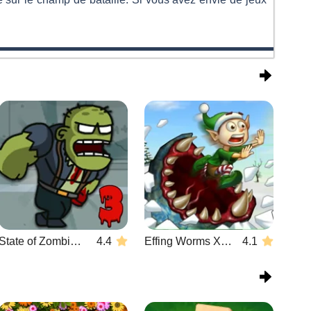
State of Zombies 3
4.4
Effing Worms Xmas
4.1