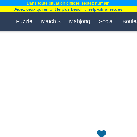
Dans toute situation difficile, restez humain.
Aidez ceux qui en ont le plus besoin :
help-ukraine.dev
Puzzle
Match 3
Mahjong
Social
Boule