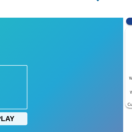
W
W
Cu