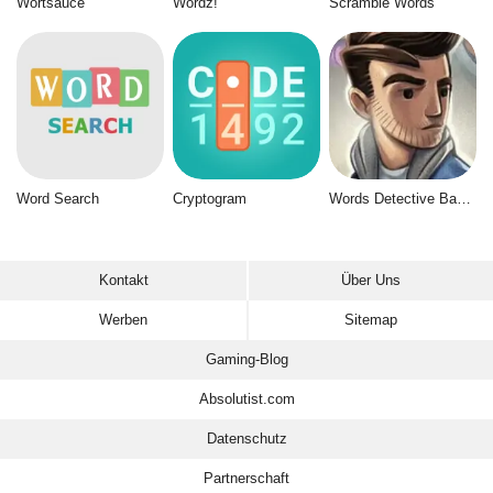
Wortsauce
Wordz!
Scramble Words
Word Search
Cryptogram
Words Detective Bank Heist
Kontakt
Über Uns
Werben
Sitemap
Gaming-Blog
Absolutist.com
Datenschutz
Partnerschaft