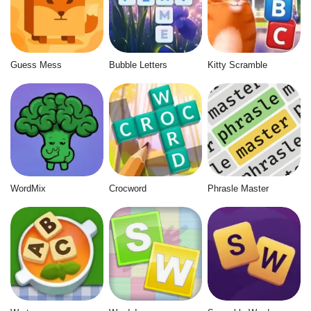
Guess Mess
Bubble Letters
Kitty Scramble
WordMix
Crocword
Phrasle Master