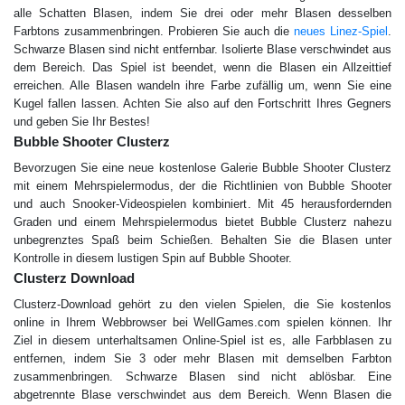
alle Schatten Blasen, indem Sie drei oder mehr Blasen desselben
Farbtons zusammenbringen. Probieren Sie auch die
neues Linez-Spiel
.
Schwarze Blasen sind nicht entfernbar. Isolierte Blase verschwindet aus
dem Bereich. Das Spiel ist beendet, wenn die Blasen ein Allzeittief
erreichen. Alle Blasen wandeln ihre Farbe zufällig um, wenn Sie eine
Kugel fallen lassen. Achten Sie also auf den Fortschritt Ihres Gegners
und geben Sie Ihr Bestes!
Bubble Shooter Сlusterz
Bevorzugen Sie eine neue kostenlose Galerie Bubble Shooter Сlusterz
mit einem Mehrspielermodus, der die Richtlinien von Bubble Shooter
und auch Snooker-Videospielen kombiniert. Mit 45 herausfordernden
Graden und einem Mehrspielermodus bietet Bubble Clusterz nahezu
unbegrenztes Spaß beim Schießen. Behalten Sie die Blasen unter
Kontrolle in diesem lustigen Spin auf Bubble Shooter.
Clusterz Download
Сlusterz-Download gehört zu den vielen Spielen, die Sie kostenlos
online in Ihrem Webbrowser bei WellGames.com spielen können. Ihr
Ziel in diesem unterhaltsamen Online-Spiel ist es, alle Farbblasen zu
entfernen, indem Sie 3 oder mehr Blasen mit demselben Farbton
zusammenbringen. Schwarze Blasen sind nicht ablösbar. Eine
abgetrennte Blase verschwindet aus dem Bereich. Wenn Blasen die