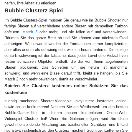
helfen, Ihre Arbeit zu erledigen.
Bubble Сlusterz Spiel
Im Bubble Сlusterz-Spiel müssen Sie genau wie im Bubble Shooter nur
farbige Blasen auf verschiedene andere Blasen mit demselben Farbton
abfeuern.
Match 3
oder mehr, und sie fallen auf und verschwinden.
Räumen Sie das ganze Brett ab und Sie können zum nächsten Grad
aufsteigen. Wie erwartet werden die Formationen immer komplizierter,
aber alles andere als schwierig oder wirklich herausfordernd. Die einzige
echte Erschwerung ist die Tatsache, dass jedes Level eine Vielzahl von
festen schwarzen Objekten enthält, die die von Ihnen abgefeuerten
Blasen blockieren. Das Schießen um sie herum ist manchmal
schwierig, und wenn eine Blase darauf trifft, bleibt sie hängen, bis Sie
Match 2 noch mehr bewältigen, damit es verschwindet.
Spielen Sie Сlusterz kostenlos online Schätzen Sie das
kostenlose
süchtig machende Shooter-Videospiel playlusterz kostenlos online!
sowie online konkurrieren! Nehmen Sie am Wettbewerb um den besten
Bubble-Gamer-Titel in diesem neuen kostenlosen Online-Web-
Videospiel Clusterz teil! Wenn Sie Galerien mögen, wird Sie diese
gewohnheitsbildende Mischung aus traditionellen Schützen und Billard
höchstwahrscheinlich zu den Clusterz machen! Süchtige. Entfernen Sie