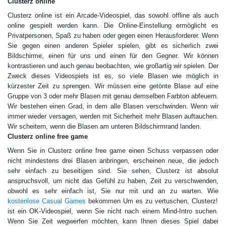
Сlusterz online
Сlusterz online ist ein Arcade-Videospiel, das sowohl offline als auch
online gespielt werden kann. Die Online-Einstellung ermöglicht es
Privatpersonen, Spaß zu haben oder gegen einen Herausforderer. Wenn
Sie gegen einen anderen Spieler spielen, gibt es sicherlich zwei
Bildschirme, einen für uns und einen für den Gegner. Wir können
kontrastieren und auch genau beobachten, wie großartig wir spielen. Der
Zweck dieses Videospiels ist es, so viele Blasen wie möglich in
kürzester Zeit zu sprengen. Wir müssen eine getönte Blase auf eine
Gruppe von 3 oder mehr Blasen mit genau demselben Farbton abfeuern.
Wir bestehen einen Grad, in dem alle Blasen verschwinden. Wenn wir
immer wieder versagen, werden mit Sicherheit mehr Blasen auftauchen.
Wir scheitern, wenn die Blasen am unteren Bildschirmrand landen.
Сlusterz online free game
Wenn Sie in Сlusterz online free game einen Schuss verpassen oder
nicht mindestens drei Blasen anbringen, erscheinen neue, die jedoch
sehr einfach zu beseitigen sind. Sie sehen, Clusterz ist absolut
anspruchsvoll, um nicht das Gefühl zu haben, Zeit zu verschwenden,
obwohl es sehr einfach ist, Sie nur mit und an zu warten. Wie
kostenlose Casual Games
bekommen Um es zu vertuschen, Clusterz!
ist ein OK-Videospiel, wenn Sie nicht nach einem Mind-Intro suchen.
Wenn Sie Zeit wegwerfen möchten, kann Ihnen dieses Spiel dabei