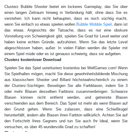
Сlusterz Bubble Shooter bietet ein lockeres Gameplay, das Sie über
einen langen Zeitraum hinweg in Verbindung hält, ohne dass Sie es
verstehen. Ich kann nicht behaupten, dass es noch süchtig macht,
wenn Sie einfach so etwas spielen wollen
Bubble Wobble Spiel
, dann ist
das etwas. Angesichts der Tatsache, dass es nur eine obskure
Vorstellung von Schwierigkeit gibt, spielen Sie Grad für Level weiter und
haben keine echten Gründe, aufzuhören. Wenn Sie das letzte Level
abgeschlossen haben, außer. In vielen Fällen werden die Spieler mit
einem Spiel müde oder es ist genauso schwierig, dass sie aufgeben.
Сlusterz kostenloser Download
Spielen Sie das Spiel usterlusterz kostenlos bei WellGames.com! Wenn
Sie Spielhallen mögen, macht Sie diese gewohnheitsbildende Mischung
aus klassischem Shooter und Billard höchstwahrscheinlich zu einem
der Clusterz-Süchtigen. Beseitigen Sie alle Farbblasen, indem Sie 3
oder mehr Blasen desselben Farbtons zusammenbringen. Schwarze
Blasen können nicht entfernt werden, und getrennte Blasen
verschwinden aus dem Bereich. Das Spiel ist mehr als wenn Blasen auf
den Grund gehen. Wenn Sie zulassen, dass eine Schießkugel
herunterfällt, ändern alle Blasen ihren Farbton willkürlich. Achten Sie auf
den Fortschritt Ihres Gegners und tun Sie auch Ihr Ideal, wenn Sie
versuchen, es über 45 wundervolle Grad zu schaffen!