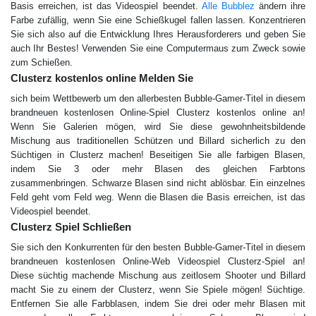
Basis erreichen, ist das Videospiel beendet.
Alle Bubblez
ändern ihre
Farbe zufällig, wenn Sie eine Schießkugel fallen lassen. Konzentrieren
Sie sich also auf die Entwicklung Ihres Herausforderers und geben Sie
auch Ihr Bestes! Verwenden Sie eine Computermaus zum Zweck sowie
zum Schießen.
Сlusterz kostenlos online Melden Sie
sich beim Wettbewerb um den allerbesten Bubble-Gamer-Titel in diesem
brandneuen kostenlosen Online-Spiel Сlusterz kostenlos online an!
Wenn Sie Galerien mögen, wird Sie diese gewohnheitsbildende
Mischung aus traditionellen Schützen und Billard sicherlich zu den
Süchtigen in Clusterz machen! Beseitigen Sie alle farbigen Blasen,
indem Sie 3 oder mehr Blasen des gleichen Farbtons
zusammenbringen. Schwarze Blasen sind nicht ablösbar. Ein einzelnes
Feld geht vom Feld weg. Wenn die Blasen die Basis erreichen, ist das
Videospiel beendet.
Сlusterz Spiel Schließen
Sie sich den Konkurrenten für den besten Bubble-Gamer-Titel in diesem
brandneuen kostenlosen Online-Web Videospiel Сlusterz-Spiel an!
Diese süchtig machende Mischung aus zeitlosem Shooter und Billard
macht Sie zu einem der Clusterz, wenn Sie Spiele mögen! Süchtige.
Entfernen Sie alle Farbblasen, indem Sie drei oder mehr Blasen mit