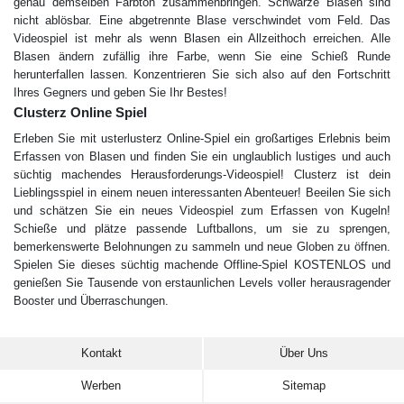
genau demselben Farbton zusammenbringen. Schwarze Blasen sind
nicht ablösbar. Eine abgetrennte Blase verschwindet vom Feld. Das
Videospiel ist mehr als wenn Blasen ein Allzeithoch erreichen. Alle
Blasen ändern zufällig ihre Farbe, wenn Sie eine Schieß Runde
herunterfallen lassen. Konzentrieren Sie sich also auf den Fortschritt
Ihres Gegners und geben Sie Ihr Bestes!
Сlusterz Online Spiel
Erleben Sie mit usterlusterz Online-Spiel ein großartiges Erlebnis beim
Erfassen von Blasen und finden Sie ein unglaublich lustiges und auch
süchtig machendes Herausforderungs-Videospiel! Clusterz ist dein
Lieblingsspiel in einem neuen interessanten Abenteuer! Beeilen Sie sich
und schätzen Sie ein neues Videospiel zum Erfassen von Kugeln!
Schieße und plätze passende Luftballons, um sie zu sprengen,
bemerkenswerte Belohnungen zu sammeln und neue Globen zu öffnen.
Spielen Sie dieses süchtig machende Offline-Spiel KOSTENLOS und
genießen Sie Tausende von erstaunlichen Levels voller herausragender
Booster und Überraschungen.
Kontakt
Über Uns
Werben
Sitemap