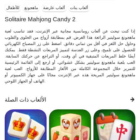
ألعاب بنات
ألعاب عارضة
ماهجونغ
للأطفال
Solitaire Mahjong Candy 2
إذا كنت تبحث عن ألعاب رومانسية مجانية عبر الإنترنت، فقد تناسب لعبة
ماهجونغ سوليتير الرائعة هذا الغرض. قم بمطابقة أزواج من الحلوى والقلوب
وحاول حل اللغز في أقل من ثماني دقائق. اضغط على زر المصباح الكهربائي
للحصول على تلميح، وعلى زر العدسة لتمييز المربعات النشطة فقط. يمكنك
أيضًا خلط المربعات المتبقية في أي وقت، أو التراجع عن حركتك السابقة.
العب بلعبة ماهجونغ سوليتير بشكل عشوائي، أو ارجع إلى القائمة الرئيسية
للتمرير خلال المجموعة الكاملة من الألغاز المطابقة للأزواج. العب لعبة
ماهجونغ سوليتير المريحة هذه عبر الإنترنت مجانًا على جهاز الكمبيوتر أو
الهاتف أو الجهاز اللوحي.
الألعاب ذات الصلة