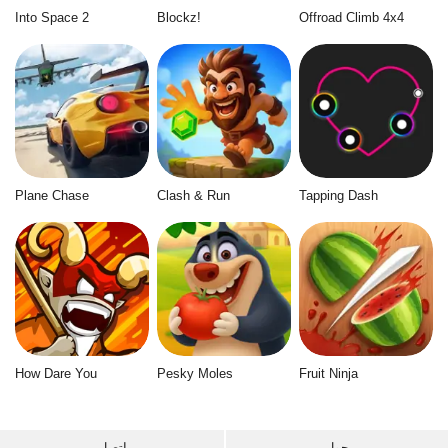
Into Space 2
Blockz!
Offroad Climb 4x4
Plane Chase
Clash & Run
Tapping Dash
How Dare You
Pesky Moles
Fruit Ninja
حول
اتصل