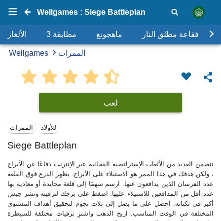
Wellgames : Siege Battleplan
فقاعة مطلق النار
ماهجونغ
مطابقة 3
الألغاز
الممرات
Wellgames
لعب
للأولاد
الممرات
Siege Battleplan
تتضمن العديد من الألعاب الإستراتيجية المجانية عبر الإنترنت دفاعًا عن الأبراج
، ولكن هدفك في هذا الممر هو الاستيلاء على الأبراج. يظهر الدرع فوق القلعة
عدد الفرسان الذين يدافعون عنها. ارسم سهمًا إلى قلعة محايدة أو معادية بها
عدد أقل من المدافعين للاستيلاء عليها. اضغط على برجك لترقيته ونشر جيش
أكبر في ثكناته. احصل على ما يصل إلى ثلاث نجوم لتحقيق أهداف المستوى
المختلفة في الوقت المناسب. اربح الذهب واشترِ ترقيات مختلفة للسيطرة