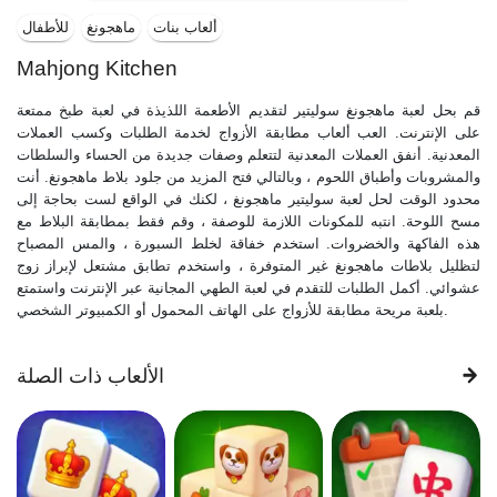
ألعاب بنات
ماهجونغ
للأطفال
Mahjong Kitchen
قم بحل لعبة ماهجونغ سوليتير لتقديم الأطعمة اللذيذة في لعبة طبخ ممتعة
على الإنترنت. العب ألعاب مطابقة الأزواج لخدمة الطلبات وكسب العملات
المعدنية. أنفق العملات المعدنية لتتعلم وصفات جديدة من الحساء والسلطات
والمشروبات وأطباق اللحوم ، وبالتالي فتح المزيد من جلود بلاط ماهجونغ. أنت
محدود الوقت لحل لعبة سوليتير ماهجونغ ، لكنك في الواقع لست بحاجة إلى
مسح اللوحة. انتبه للمكونات اللازمة للوصفة ، وقم فقط بمطابقة البلاط مع
هذه الفاكهة والخضروات. استخدم خفاقة لخلط السبورة ، والمس المصباح
لتظليل بلاطات ماهجونغ غير المتوفرة ، واستخدم تطابق مشتعل لإبراز زوج
عشوائي. أكمل الطلبات للتقدم في لعبة الطهي المجانية عبر الإنترنت واستمتع
بلعبة مريحة مطابقة للأزواج على الهاتف المحمول أو الكمبيوتر الشخصي.
الألعاب ذات الصلة