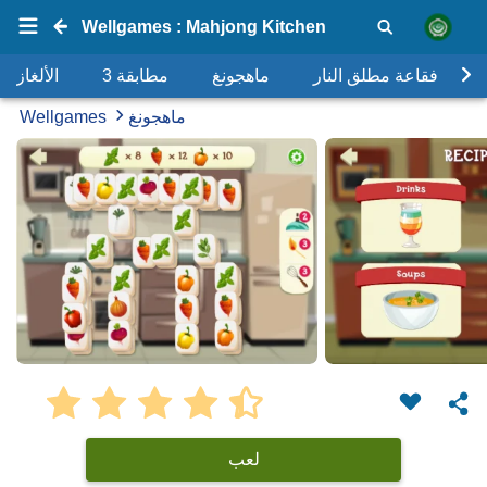
Wellgames : Mahjong Kitchen
فقاعة مطلق النار
ماهجونغ
مطابقة 3
الألغاز
ماهجونغ
Wellgames
لعب