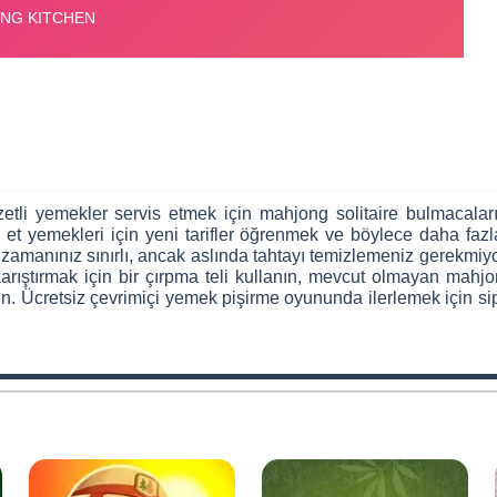
etli yemekler servis etmek için mahjong solitaire bulmacalar
e et yemekleri için yeni tarifler öğrenmek ve böylece daha fa
zamanınız sınırlı, ancak aslında tahtayı temizlemeniz gerekmiyor
karıştırmak için bir çırpma teli kullanın, mevcut olmayan mah
lanın. Ücretsiz çevrimiçi yemek pişirme oyununda ilerlemek için s