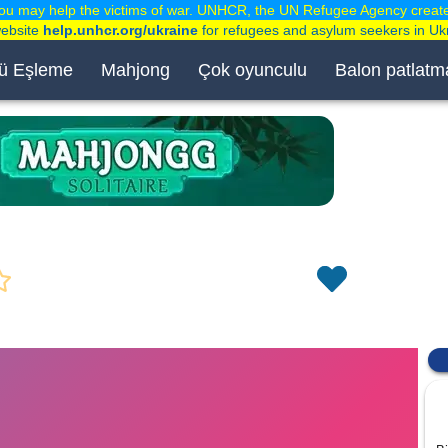
ou may help the victims of war. UNHCR, the UN Refugee Agency creat
website
help.unhcr.org/ukraine
for refugees and asylum seekers in Uk
ü Eşleme
Mahjong
Çok oyunculu
Balon patlatm