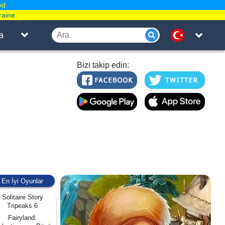
ed
raine.
a
Bizi takip edin:
En İyi Oyunlar
Solitaire Story
Tripeaks 6
Fairyland: