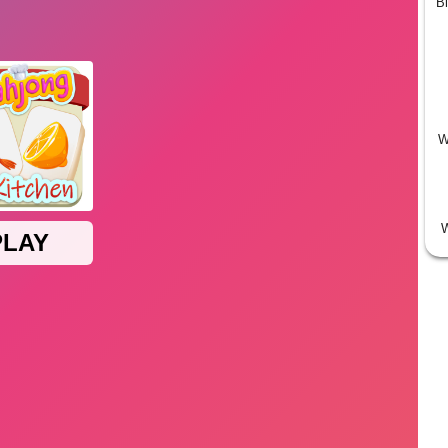
Bi
W
W