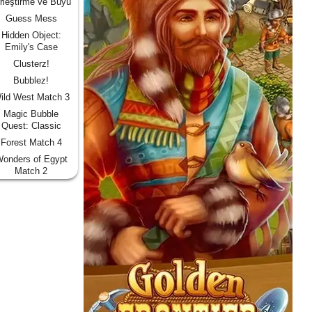
rleştirme ve Büyü
Guess Mess
Hidden Object:
Emily's Case
Clusterz!
Bubblez!
ild West Match 3
Magic Bubble
Quest: Classic
Forest Match 4
onders of Egypt
Match 2