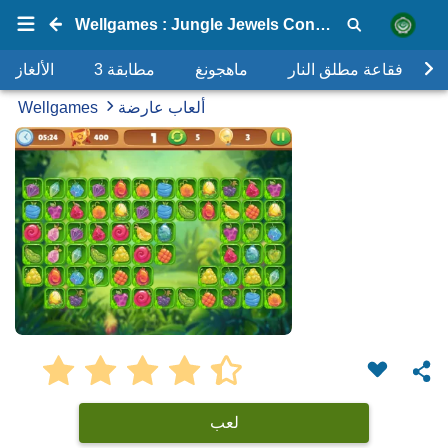
Wellgames : Jungle Jewels Connect
فقاعة مطلق النار
ماهجونغ
مطابقة 3
الألغاز
ألعاب عارضة
Wellgames
لعب