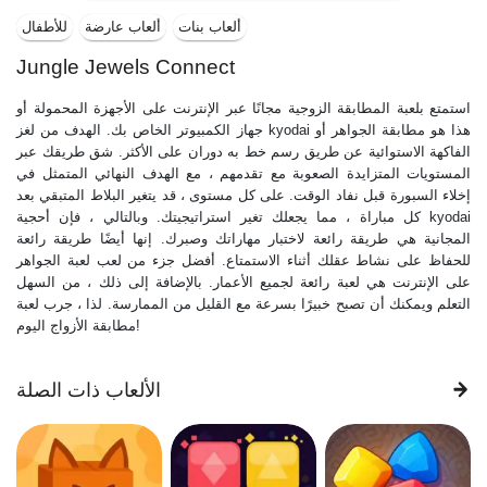
ألعاب بنات
ألعاب عارضة
للأطفال
Jungle Jewels Connect
استمتع بلعبة المطابقة الزوجية مجانًا عبر الإنترنت على الأجهزة المحمولة أو
جهاز الكمبيوتر الخاص بك. الهدف من لغز kyodai هذا هو مطابقة الجواهر أو
الفاكهة الاستوائية عن طريق رسم خط به دوران على الأكثر. شق طريقك عبر
المستويات المتزايدة الصعوبة مع تقدمهم ، مع الهدف النهائي المتمثل في
إخلاء السبورة قبل نفاد الوقت. على كل مستوى ، قد يتغير البلاط المتبقي بعد
كل مباراة ، مما يجعلك تغير استراتيجيتك. وبالتالي ، فإن أحجية kyodai
المجانية هي طريقة رائعة لاختبار مهاراتك وصبرك. إنها أيضًا طريقة رائعة
للحفاظ على نشاط عقلك أثناء الاستمتاع. أفضل جزء من لعب لعبة الجواهر
على الإنترنت هي لعبة رائعة لجميع الأعمار. بالإضافة إلى ذلك ، من السهل
التعلم ويمكنك أن تصبح خبيرًا بسرعة مع القليل من الممارسة. لذا ، جرب لعبة
مطابقة الأزواج اليوم!
الألعاب ذات الصلة