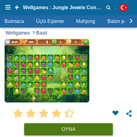
Wellgames : Jungle Jewels Connect
Bulmaca
Üçlü Eşleme
Mahjong
Balon patlat
Wellgames
Basit
OYNA