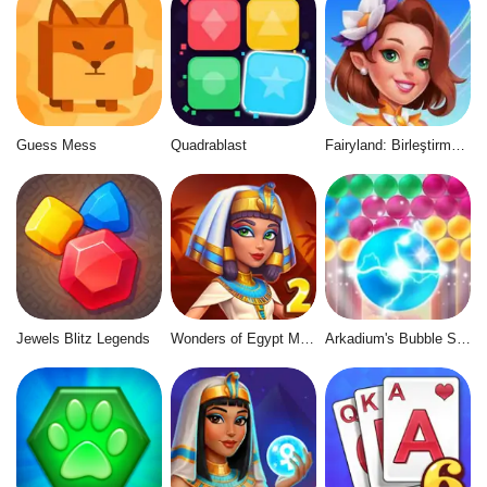
Guess Mess
Quadrablast
Fairyland: Birleştirme ve Büyü
Jewels Blitz Legends
Wonders of Egypt Match 2
Arkadium's Bubble Shooter