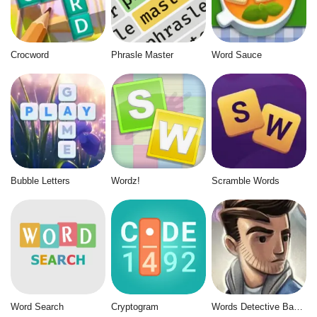
Crocword
Phrasle Master
Word Sauce
Bubble Letters
Wordz!
Scramble Words
Word Search
Cryptogram
Words Detective Bank Heist