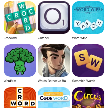
Crocword
Outspell
Word Wipe
WordMix
Words Detective Bank Heist
Scramble Words