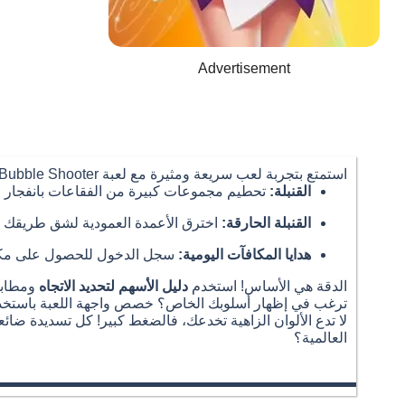
Advertisement
استمتع بتجربة لعب سريعة ومثيرة مع لعبة Bubble Shooter الجديدة والممتعة عبر الإنترنت. استخدم معززات القوة التي تُغير مجرى اللعبة لتساعدك على إنهاء اللعبة أسرع من أي وقت مضى.
القنبلة:
تحطيم مجموعات كبيرة من الفقاعات بانفجار و
القنبلة الحارقة:
اخترق الأعمدة العمودية لشق طريقك ن
هدايا المكافآت اليومية:
سجل الدخول للحصول على مكاف
الدقة هي الأساس! استخدم
دليل الأسهم لتحديد الاتجاه
ومطابق
ترغب في إظهار أسلوبك الخاص؟ خصص واجهة اللعبة باستخد
لا تدع الألوان الزاهية تخدعك، فالضغط كبير! كل تسديدة ضائع
العالمية؟