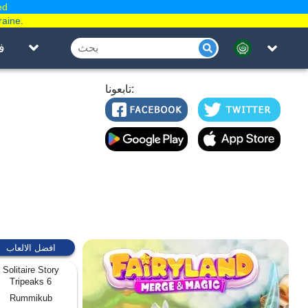
ed
raine.
ف
تابعونا:
افضل الالعاب
Solitaire Story
Tripeaks 6
Rummikub