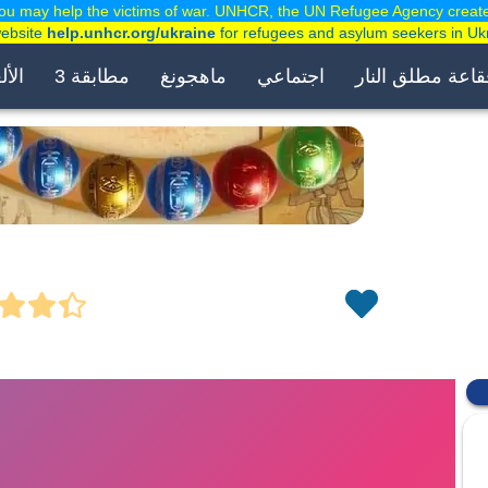
ou may help the victims of war. UNHCR, the UN Refugee Agency creat
website
help.unhcr.org/ukraine
for refugees and asylum seekers in Uk
قاعة مطلق النار
اجتماعي
ماهجونغ
مطابقة 3
الأل